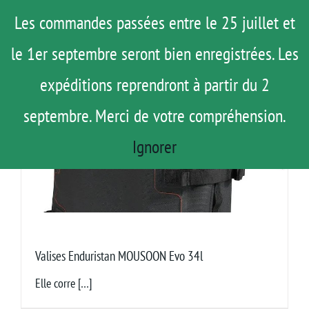
Passer
Menu
Les commandes passées entre le 25 juillet et
au
le 1er septembre seront bien enregistrées. Les
ROAD TRIP
contenu
ACTUS
expéditions reprendront à partir du 2
TESTS
septembre. Merci de votre compréhension.
E-SHOP
Ignorer
AGENDA
MATOS
TUTOS
Rechercher:
Valises Enduristan MOUSOON Evo 34l
Elle corre […]
Mon Compte