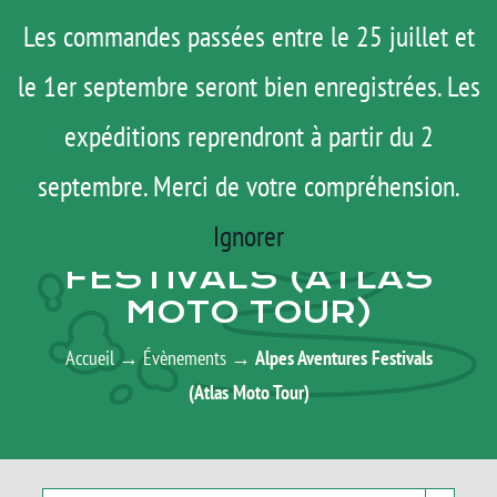
Passer
Menu
Les commandes passées entre le 25 juillet et
au
le 1er septembre seront bien enregistrées. Les
ROAD TRIP
contenu
ACTUS
expéditions reprendront à partir du 2
TESTS
septembre. Merci de votre compréhension.
AGENDA
E-SHOP
Ignorer
ALPES AVENTURES
AGENDA
FESTIVALS (ATLAS
MOTO TOUR)
MATOS
TUTOS
Accueil
→
Évènements
→
Alpes Aventures Festivals
(Atlas Moto Tour)
Rechercher:
Mon Compte