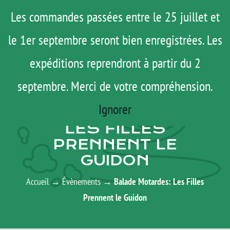
Passer
Menu
Les commandes passées entre le 25 juillet et
au
le 1er septembre seront bien enregistrées. Les
ROAD TRIP
contenu
ACTUS
expéditions reprendront à partir du 2
TESTS
septembre. Merci de votre compréhension.
AGENDA
E-SHOP
Ignorer
BALADE MOTARDES:
AGENDA
LES FILLES
PRENNENT LE
MATOS
GUIDON
TUTOS
Accueil
→
Évènements
→
Balade Motardes: Les Filles
Rechercher:
Prennent le Guidon
Mon Compte