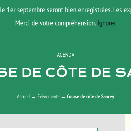
le 1er septembre seront bien enregistrées. Les ex
ROAD TRIP
ACTUS
TESTS
E-S
Merci de votre compréhension.
Ignorer
AGENDA
E DE CÔTE DE 
Accueil
→
Évènements
→
Course de côte de Sancey