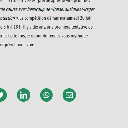
en 1996. L’arrivée est prévue après le virage dit des
une course avec beaucoup de vitesse, quelques virages
otection »
. La compétition démarrera samedi 20 juin
 8 h à 18 h. Il y a dix ans, une première tentative de
ants. Cette fois, le retour du rendez-vous mythique
s qu’en bonne voie.