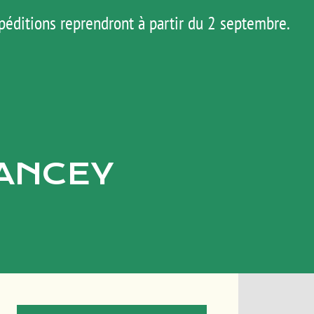
péditions reprendront à partir du 2 septembre.
AGENDA
HOP
MATOS
TUTOS
SANCEY