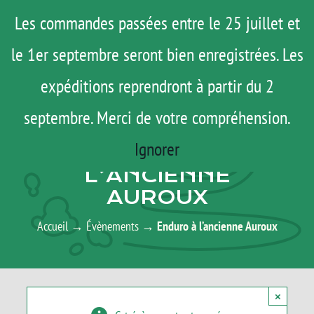
Passer
Menu
Les commandes passées entre le 25 juillet et
au
le 1er septembre seront bien enregistrées. Les
ROAD TRIP
contenu
ACTUS
expéditions reprendront à partir du 2
TESTS
septembre. Merci de votre compréhension.
AGENDA
E-SHOP
Ignorer
ENDURO À
AGENDA
L’ANCIENNE
AUROUX
MATOS
TUTOS
Accueil
→
Évènements
→
Enduro à l’ancienne Auroux
Rechercher:
×
Mon Compte