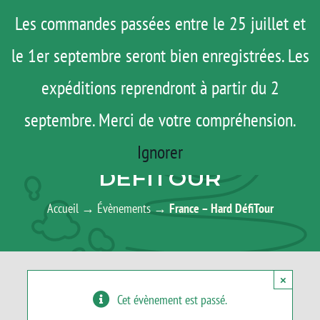
Passer
Menu
Les commandes passées entre le 25 juillet et
au
le 1er septembre seront bien enregistrées. Les
ROAD TRIP
contenu
ACTUS
expéditions reprendront à partir du 2
TESTS
septembre. Merci de votre compréhension.
AGENDA
E-SHOP
Ignorer
FRANCE – HARD
AGENDA
DÉFITOUR
MATOS
Accueil
→
Évènements
→
France – Hard DéfiTour
TUTOS
Rechercher:
×
Cet évènement est passé.
Mon Compte