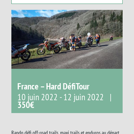
Panier
France – Hard DéfiTour
10 juin 2022
-
12 juin 2022
|
350€
Rando défi off-road trails, maxi trails et enduros au départ