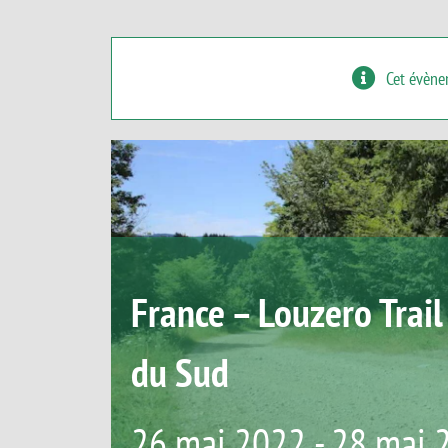
Cet évène
France – Louzero Trail
du Sud
26 mai 2022
-
28 mai 