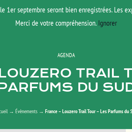
le 1er septembre seront bien enregistrées. Les ex
ROAD TRIP
ACTUS
TESTS
E-S
Merci de votre compréhension.
Ignorer
AGENDA
LOUZERO TRAIL 
PARFUMS DU SU
cueil
→
Évènements
→
France – Louzero Trail Tour – Les Parfums du 