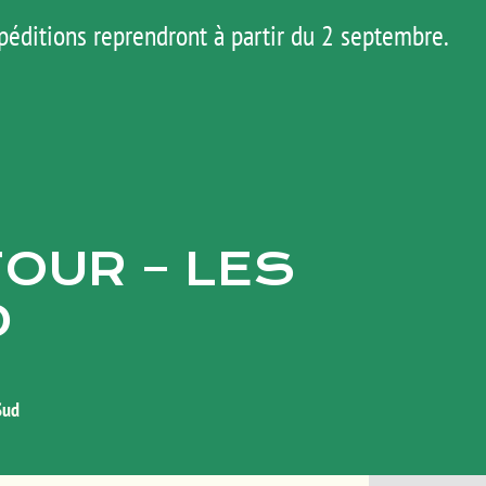
péditions reprendront à partir du 2 septembre.
AGENDA
HOP
MATOS
TUTOS
TOUR – LES
D
Sud