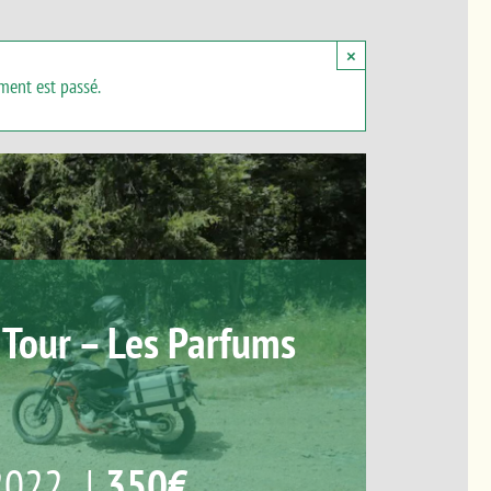
×
ment est passé.
 Tour – Les Parfums
2022
|
350€