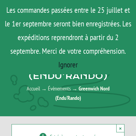
Passer
Menu
Les commandes passées entre le 25 juillet et
au
le 1er septembre seront bien enregistrées. Les
ROAD TRIP
contenu
ACTUS
expéditions reprendront à partir du 2
TESTS
septembre. Merci de votre compréhension.
AGENDA
E-SHOP
Ignorer
GREENWICH NORD
AGENDA
(ENDU’RANDO)
MATOS
Accueil
→
Évènements
→
Greenwich Nord
TUTOS
(Endu’Rando)
Rechercher:
×
Mon Compte