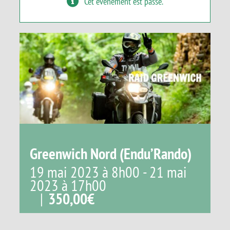
Cet évènement est passé.
Panier
Greenwich Nord (Endu’Rando)
19 mai 2023 à 8h00
-
21 mai
2023 à 17h00
|
350,00€