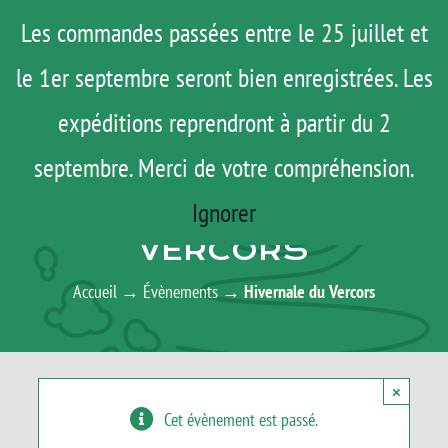
Passer
Menu
Les commandes passées entre le 25 juillet et
au
le 1er septembre seront bien enregistrées. Les
ROAD TRIP
contenu
ACTUS
expéditions reprendront à partir du 2
TESTS
septembre. Merci de votre compréhension.
AGENDA
E-SHOP
Ignorer
HIVERNALE DU
AGENDA
VERCORS
MATOS
Accueil
→
Évènements
→
Hivernale du Vercors
TUTOS
Rechercher:
×
Cet évènement est passé.
Mon Compte