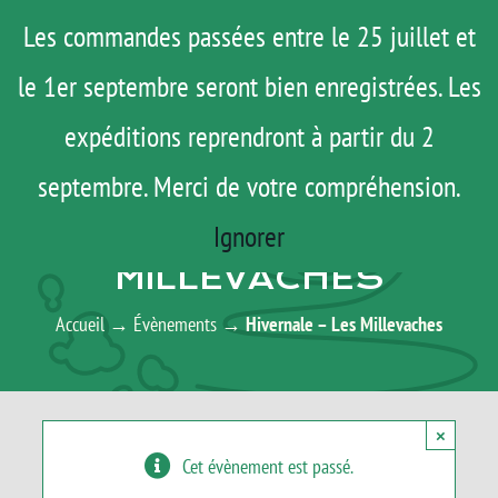
Passer
Menu
Les commandes passées entre le 25 juillet et
au
le 1er septembre seront bien enregistrées. Les
ROAD TRIP
contenu
ACTUS
expéditions reprendront à partir du 2
TESTS
septembre. Merci de votre compréhension.
AGENDA
E-SHOP
Ignorer
HIVERNALE – LES
AGENDA
MILLEVACHES
MATOS
Accueil
→
Évènements
→
Hivernale – Les Millevaches
TUTOS
Rechercher:
×
Cet évènement est passé.
Mon Compte