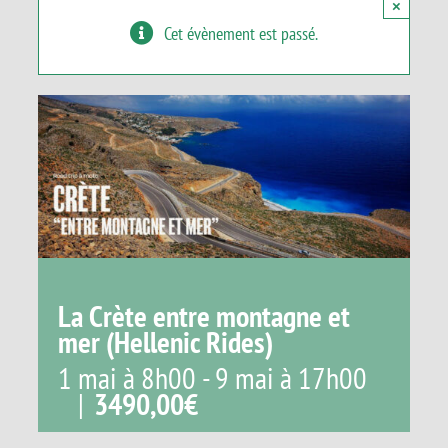
×
Panier
Cet évènement est passé.
La Crète entre montagne et
mer (Hellenic Rides)
1 mai à 8h00
-
9 mai à 17h00
|
3490,00€