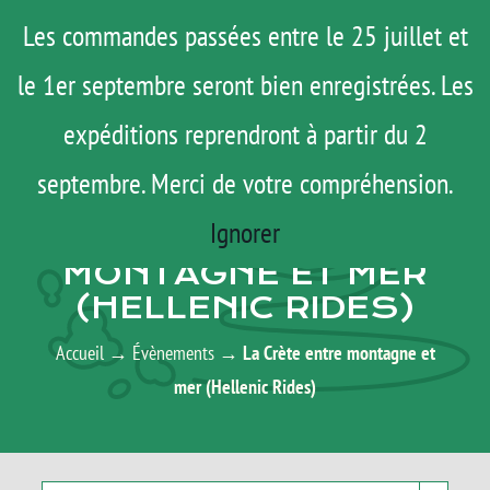
Passer
Menu
Les commandes passées entre le 25 juillet et
au
le 1er septembre seront bien enregistrées. Les
ROAD TRIP
contenu
ACTUS
expéditions reprendront à partir du 2
TESTS
septembre. Merci de votre compréhension.
AGENDA
E-SHOP
Ignorer
LA CRÈTE ENTRE
AGENDA
MONTAGNE ET MER
(HELLENIC RIDES)
MATOS
TUTOS
Accueil
→
Évènements
→
La Crète entre montagne et
mer (Hellenic Rides)
Rechercher:
Mon Compte