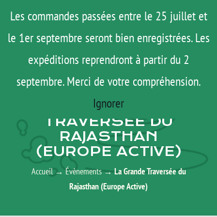
Passer
Menu
Les commandes passées entre le 25 juillet et
au
le 1er septembre seront bien enregistrées. Les
ROAD TRIP
contenu
ACTUS
expéditions reprendront à partir du 2
TESTS
septembre. Merci de votre compréhension.
AGENDA
E-SHOP
Ignorer
LA GRANDE
AGENDA
TRAVERSÉE DU
RAJASTHAN
MATOS
(EUROPE ACTIVE)
TUTOS
Accueil
→
Évènements
→
La Grande Traversée du
Rechercher:
Rajasthan (Europe Active)
Mon Compte