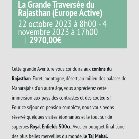
La Grande Traversée du
Rajasthan (Europe Active)
22 octobre 2023 à 8h00
-
4
novembre 2023 à 17h00
|
2970,00€
Cette grande Aventure vous conduira aux
confins du
Rajasthan
. Forêt, montagne, désert, au milieu des palaces de
Maharajahs d’un autre âge, vous apprécierez cette
immersion aux pays des contrastes et des couleurs !
Pour ce séjour en pension complète, nous vous avons
réservé quelques visites étonnantes et le tout sur de
superbes
Royal Enfields 500cc
. Avec en bouquet final l’une
des plus belles merveilles du monde,
le Taj
Mahal.