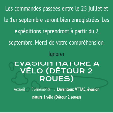
Passer
Menu
Les commandes passées entre le 25 juillet et
au
le 1er septembre seront bien enregistrées. Les
ROAD TRIP
contenu
ACTUS
expéditions reprendront à partir du 2
TESTS
septembre. Merci de votre compréhension.
AGENDA
E-SHOP
Ignorer
L’AVENTOUX VTTAE,
AGENDA
ÉVASION NATURE À
VÉLO (DÉTOUR 2
MATOS
ROUES)
TUTOS
Accueil
→
Évènements
→
L’Aventoux VTTAE, évasion
Rechercher:
nature à vélo (Détour 2 roues)
Mon Compte