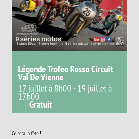
Légende Trofeo Rosso Circuit
Val De Vienne
17 juillet à 8h00
-
19 juillet à
17h00
|
Gratuit
Ce sera la fête !