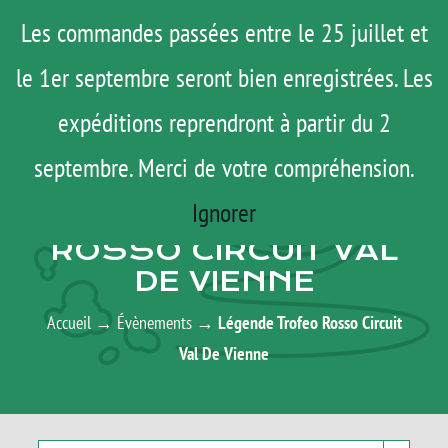
Passer
Menu
Les commandes passées entre le 25 juillet et
au
le 1er septembre seront bien enregistrées. Les
ROAD TRIP
contenu
ACTUS
expéditions reprendront à partir du 2
TESTS
septembre. Merci de votre compréhension.
AGENDA
E-SHOP
Ignorer
LÉGENDE TROFEO
AGENDA
ROSSO CIRCUIT VAL
DE VIENNE
MATOS
TUTOS
Accueil
→
Évènements
→
Légende Trofeo Rosso Circuit
Val De Vienne
Rechercher:
Mon Compte