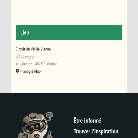
Lieu
Circuit du Val de Vienne
2 La Longère
Le Vigeant
,
86150
France
+ Google Map
Être informé
Trouver l’inspiration