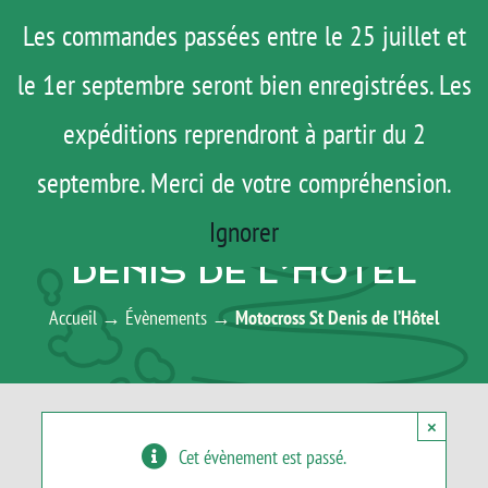
Passer
Menu
Les commandes passées entre le 25 juillet et
au
le 1er septembre seront bien enregistrées. Les
ROAD TRIP
contenu
ACTUS
expéditions reprendront à partir du 2
TESTS
septembre. Merci de votre compréhension.
AGENDA
E-SHOP
Ignorer
MOTOCROSS ST
AGENDA
DENIS DE L’HÔTEL
MATOS
Accueil
→
Évènements
→
Motocross St Denis de l’Hôtel
TUTOS
Rechercher:
×
Cet évènement est passé.
Mon Compte