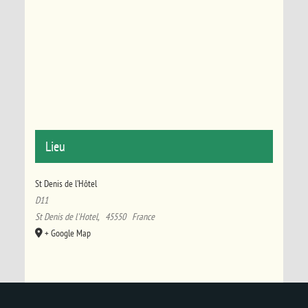
Lieu
St Denis de l’Hôtel
D11
St Denis de l'Hotel
,
45550
France
+ Google Map