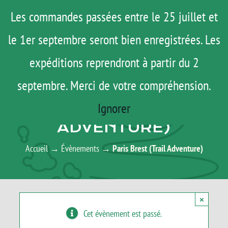
Passer
Menu
Les commandes passées entre le 25 juillet et
au
le 1er septembre seront bien enregistrées. Les
ROAD TRIP
contenu
ACTUS
expéditions reprendront à partir du 2
TESTS
septembre. Merci de votre compréhension.
AGENDA
E-SHOP
Ignorer
PARIS BREST (TRAIL
AGENDA
ADVENTURE)
MATOS
Accueil
→
Évènements
→
Paris Brest (Trail Adventure)
TUTOS
Rechercher:
×
Cet évènement est passé.
Mon Compte