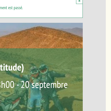
×
ment est passé.
ttitude)
8h00
-
20 septembre