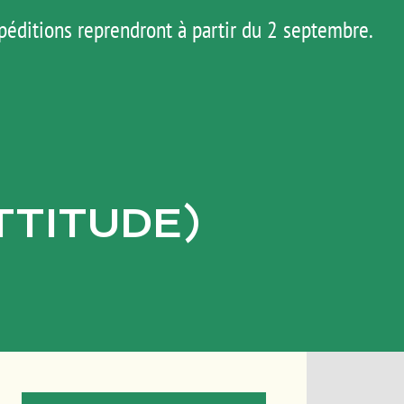
péditions reprendront à partir du 2 septembre.
AGENDA
HOP
MATOS
TUTOS
TTITUDE)