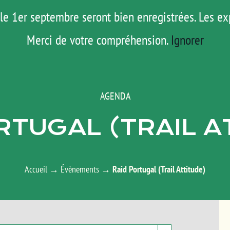
le 1er septembre seront bien enregistrées. Les ex
ROAD TRIP
ACTUS
TESTS
E-S
Merci de votre compréhension.
Ignorer
AGENDA
RTUGAL (TRAIL A
Accueil
→
Évènements
→
Raid Portugal (Trail Attitude)