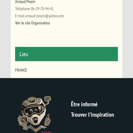
Arnaud Piozin
Téléphone
06-29-78-94-42
E-mail
arnaud-piozin@yahoo.com
Voir le site Organisateur
Lieu
FRANCE
Être informé
Trouver l’inspiration