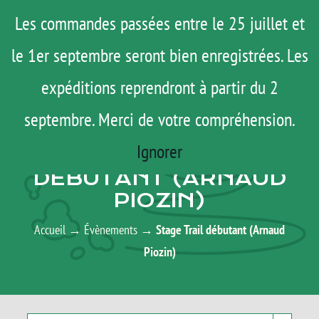
Passer
Menu
Les commandes passées entre le 25 juillet et
au
le 1er septembre seront bien enregistrées. Les
ROAD TRIP
contenu
ACTUS
expéditions reprendront à partir du 2
TESTS
septembre. Merci de votre compréhension.
AGENDA
E-SHOP
Ignorer
STAGE TRAIL
AGENDA
DÉBUTANT (ARNAUD
PIOZIN)
MATOS
TUTOS
Accueil
→
Évènements
→
Stage Trail débutant (Arnaud
Piozin)
Rechercher:
Mon Compte