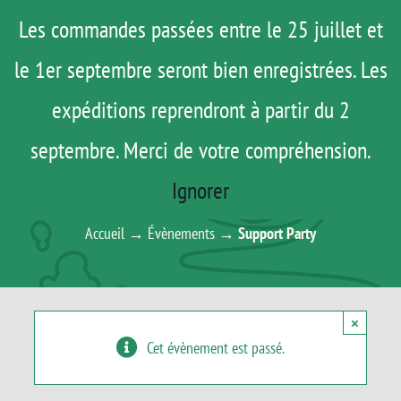
Passer
Menu
Les commandes passées entre le 25 juillet et
au
le 1er septembre seront bien enregistrées. Les
ROAD TRIP
contenu
ACTUS
expéditions reprendront à partir du 2
TESTS
septembre. Merci de votre compréhension.
AGENDA
E-SHOP
Ignorer
SUPPORT PARTY
AGENDA
Accueil
→
Évènements
→
Support Party
MATOS
TUTOS
×
Rechercher:
Cet évènement est passé.
Mon Compte