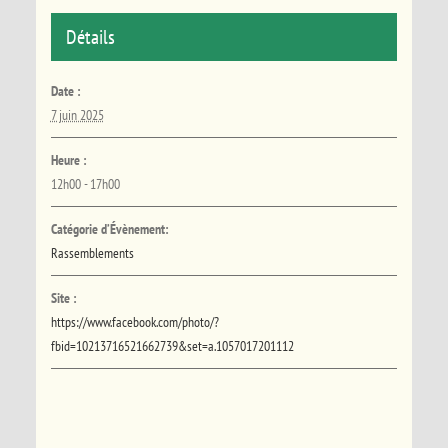
Détails
Date :
7 juin 2025
Heure :
12h00 - 17h00
Catégorie d’Évènement:
Rassemblements
Site :
https://www.facebook.com/photo/?
fbid=10213716521662739&set=a.1057017201112