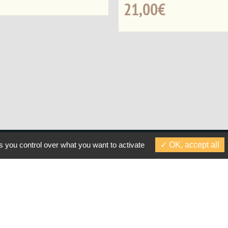
21,00
€
s you control over what you want to activate
OK, accept all
A propos – Contact
rmé
Plan du site
inspiration
Mentions légales
CGV