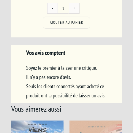
quantité
de
AJOUTER AU PANIER
Tome
4
-
Vos avis comptent
Objectif
Dunes
Soyez le premier à laisser une critique.
Il n’y a pas encore d’avis.
/
/
AJOUTER AU PANIER
AJOUTER AU PANIER
Seuls les clients connectés ayant acheté ce
DÉTAILS
DÉTAILS
produit ont la possibilité de laisser un avis.
Vous aimerez aussi