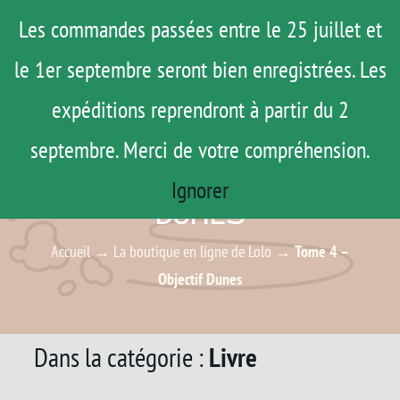
Passer
Menu
Les commandes passées entre le 25 juillet et
au
le 1er septembre seront bien enregistrées. Les
ROAD TRIP
contenu
ACTUS
expéditions reprendront à partir du 2
TESTS
septembre. Merci de votre compréhension.
E-SHOP
Ignorer
TOME 4 – OBJECTIF
AGENDA
DUNES
MATOS
Accueil
→
La boutique en ligne de Lolo
→
Tome 4 –
Objectif Dunes
TUTOS
Rechercher:
Dans la catégorie :
Livre
Mon Compte