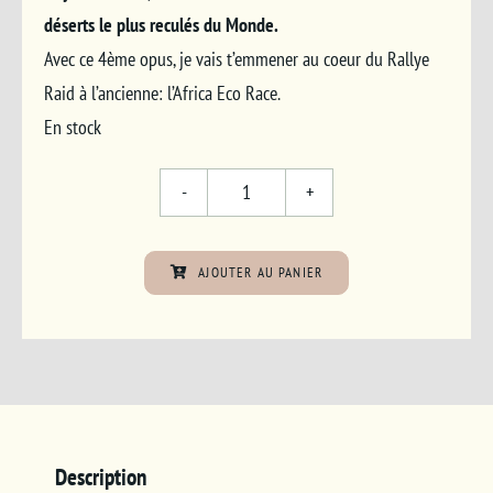
déserts le plus reculés du Monde.
Avec ce 4ème opus, je vais t’emmener au coeur du Rallye
Raid à l’ancienne: l’Africa Eco Race.
En stock
quantité
de
Tome
AJOUTER AU PANIER
4
-
Objectif
Dunes
Description