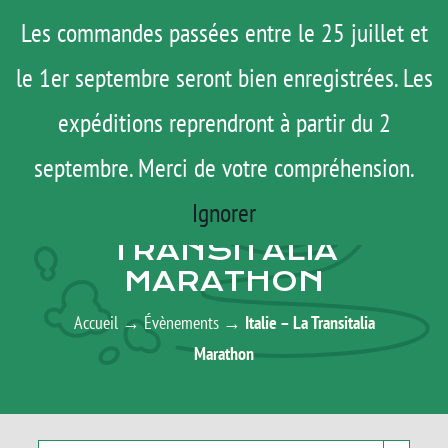
Passer
Menu
Les commandes passées entre le 25 juillet et
au
le 1er septembre seront bien enregistrées. Les
ROAD TRIP
contenu
ACTUS
expéditions reprendront à partir du 2
TESTS
septembre. Merci de votre compréhension.
AGENDA
E-SHOP
Ignorer
ITALIE – LA
AGENDA
TRANSITALIA
MARATHON
MATOS
TUTOS
Accueil
→
Évènements
→
Italie – La Transitalia
Marathon
Rechercher:
Mon Compte