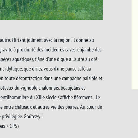
utre. Flirtant joliment avec la région, il donne au
l gravite à proximité des meilleures caves, enjambe des
spèces aquatiques, flâne d’une digue à l’autre au gré
t idyllique, que diriez-vous d’une pause café au
 en toute décontraction dans une campagne paisible et
coteaux du vignoble chalonnais, beaujolais et
entilhommière du XIIIe siècle s’affiche fièrement…Le
 entre châteaux et autres vieilles pierres. Au cœur de
privilégiée. Goûtez-y !
pas + GPS)