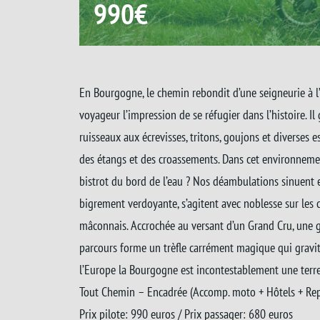
990€
En Bourgogne, le chemin rebondit d’une seigneurie à l’a
voyageur l’impression de se réfugier dans l’histoire. I
ruisseaux aux écrevisses, tritons, goujons et diverses e
des étangs et des croassements. Dans cet environnemen
bistrot du bord de l’eau ? Nos déambulations sinuent
bigrement verdoyante, s’agitent avec noblesse sur les 
mâconnais. Accrochée au versant d’un Grand Cru, une g
parcours forme un trèfle carrément magique qui gravite
l’Europe la Bourgogne est incontestablement une terre 
Tout Chemin – Encadrée (Accomp. moto + Hôtels + Re
Prix pilote: 990 euros / Prix passager: 680 euros