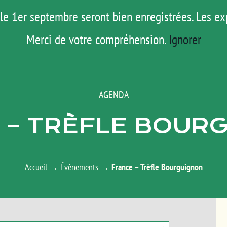
le 1er septembre seront bien enregistrées. Les ex
ROAD TRIP
ACTUS
TESTS
E-S
Merci de votre compréhension.
Ignorer
AGENDA
 – TRÈFLE BOUR
Accueil
→
Évènements
→
France – Trèfle Bourguignon