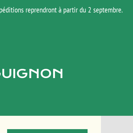
péditions reprendront à partir du 2 septembre.
AGENDA
HOP
MATOS
TUTOS
GUIGNON