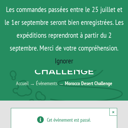
Passer
Menu
Les commandes passées entre le 25 juillet et
au
le 1er septembre seront bien enregistrées. Les
ROAD TRIP
contenu
ACTUS
expéditions reprendront à partir du 2
TESTS
septembre. Merci de votre compréhension.
AGENDA
E-SHOP
Ignorer
MOROCCO DESERT
AGENDA
CHALLENGE
MATOS
Accueil
→
Évènements
→
Morocco Desert Challenge
TUTOS
Rechercher:
×
Cet évènement est passé.
Mon Compte