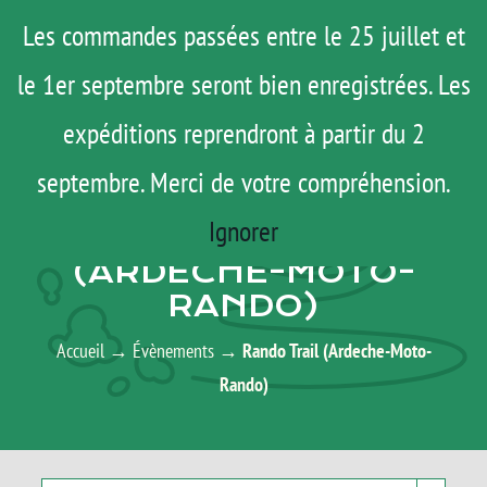
Passer
Menu
Les commandes passées entre le 25 juillet et
au
le 1er septembre seront bien enregistrées. Les
ROAD TRIP
contenu
ACTUS
expéditions reprendront à partir du 2
TESTS
septembre. Merci de votre compréhension.
AGENDA
E-SHOP
Ignorer
RANDO TRAIL
AGENDA
(ARDECHE-MOTO-
RANDO)
MATOS
TUTOS
Accueil
→
Évènements
→
Rando Trail (Ardeche-Moto-
Rando)
Rechercher:
Mon Compte