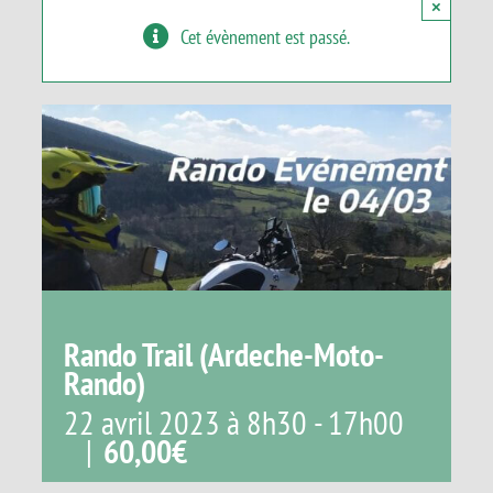
×
Panier
Cet évènement est passé.
Rando Trail (Ardeche-Moto-
Rando)
22 avril 2023 à 8h30
-
17h00
|
60,00€