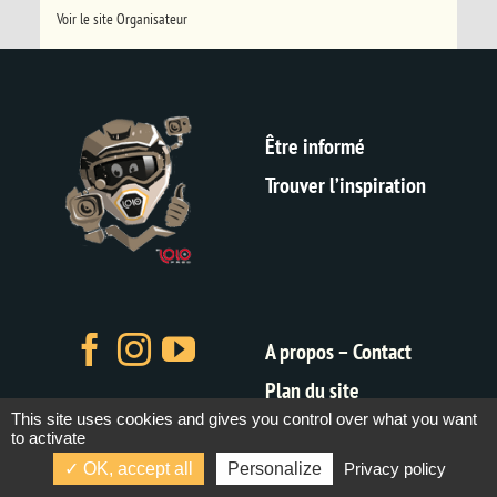
Voir le site Organisateur
Être informé
Trouver l’inspiration
A propos – Contact
Plan du site
This site uses cookies and gives you control over what you want
Mentions légales
to activate
CGV
OK, accept all
Personalize
Privacy policy