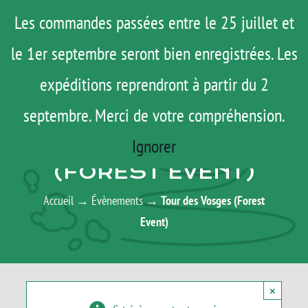
Passer
Menu
Les commandes passées entre le 25 juillet et
au
le 1er septembre seront bien enregistrées. Les
ROAD TRIP
contenu
ACTUS
expéditions reprendront à partir du 2
TESTS
septembre. Merci de votre compréhension.
AGENDA
E-SHOP
Ignorer
TOUR DES VOSGES
AGENDA
(FOREST EVENT)
MATOS
Accueil
→
Évènements
→
Tour des Vosges (Forest
TUTOS
Event)
Rechercher:
×
Mon Compte