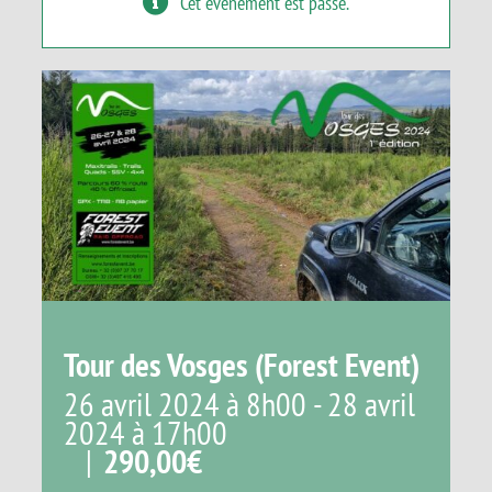
Cet évènement est passé.
Panier
Tour des Vosges (Forest Event)
26 avril 2024 à 8h00
-
28 avril
2024 à 17h00
|
290,00€