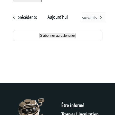
Sélectionnez
Panier
une
Évènements
Aujourd’hui
précédents
Évènements
suivants
date.
S’abonner au calendrier
Être informé
Trouver l’inspiration