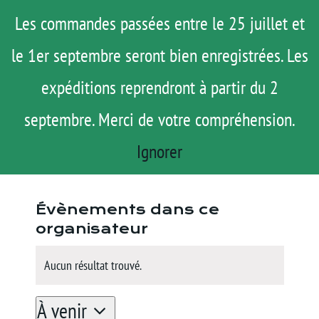
Passer
Menu
Les commandes passées entre le 25 juillet et
au
le 1er septembre seront bien enregistrées. Les
ROAD TRIP
contenu
ACTUS
expéditions reprendront à partir du 2
A.S.O – Amaury Sport Organisation
TESTS
« Tous les Évènements
septembre. Merci de votre compréhension.
E-SHOP
Ignorer
Site
https://www.aso.fr/fr
AGENDA
web
MATOS
Évènements dans ce
TUTOS
organisateur
Rechercher:
Aucun résultat trouvé.
Notice
À venir
Mon Compte