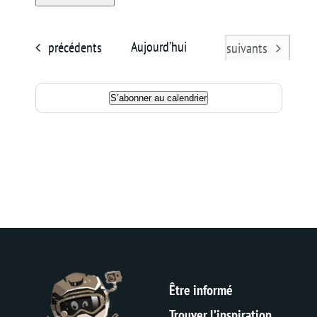
Sélectionnez
Panier
une
Évènements
Aujourd’hui
précédents
Évènements
suivants
date.
S’abonner au calendrier
Être informé
Trouver l’inspiration