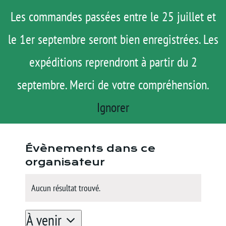
Passer
Menu
Les commandes passées entre le 25 juillet et
au
le 1er septembre seront bien enregistrées. Les
ROAD TRIP
contenu
ACTUS
expéditions reprendront à partir du 2
Bike Village
TESTS
« Tous les Évènements
septembre. Merci de votre compréhension.
E-SHOP
Ignorer
Site
https://www.bikevillage.it/
AGENDA
web
MATOS
Évènements dans ce
TUTOS
organisateur
Rechercher:
Aucun résultat trouvé.
Notice
À venir
Mon Compte