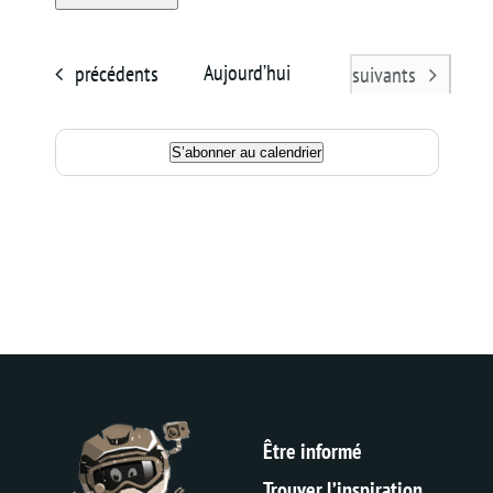
Sélectionnez
Panier
une
Évènements
Aujourd’hui
précédents
Évènements
suivants
date.
S’abonner au calendrier
Être informé
Trouver l’inspiration