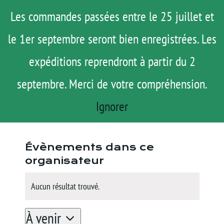
Passer
Menu
Les commandes passées entre le 25 juillet et
au
le 1er septembre seront bien enregistrées. Les
ROAD TRIP
contenu
ACTUS
expéditions reprendront à partir du 2
BMW Motorrad
TESTS
« Tous les Évènements
septembre. Merci de votre compréhension.
E-SHOP
Ignorer
Site
https://www.bmw-motorrad.fr/
AGENDA
web
MATOS
Évènements dans ce
TUTOS
organisateur
Rechercher:
Aucun résultat trouvé.
Notice
À venir
Mon Compte