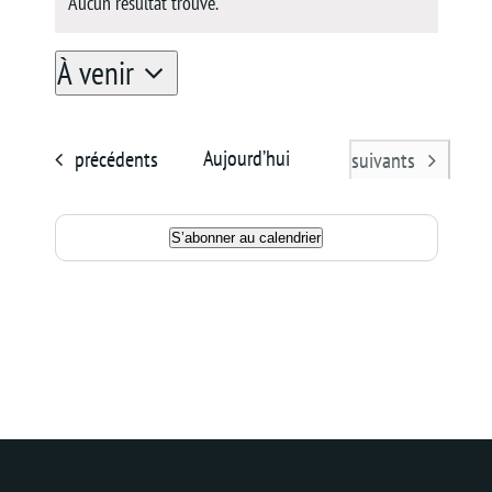
Aucun résultat trouvé.
Notice
Panier
À venir
Sélectionnez
une
Évènements
Aujourd’hui
précédents
Évènements
suivants
date.
S’abonner au calendrier