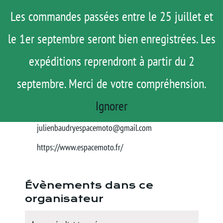
Passer
Menu
Les commandes passées entre le 25 juillet et
au
le 1er septembre seront bien enregistrées. Les
ROAD TRIP
contenu
ACTUS
expéditions reprendront à partir du 2
Espace moto
TESTS
« Tous les Évènements
septembre. Merci de votre compréhension.
E-SHOP
Ignorer
Téléphone
06-08-85-70-79
AGENDA
Email
julienbaudryespacemoto@gmail.com
MATOS
Site
https://www.espacemoto.fr/
TUTOS
web
Rechercher:
Évènements dans ce
organisateur
Mon Compte