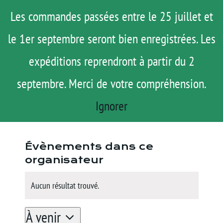
Passer
Menu
Les commandes passées entre le 25 juillet et
au
le 1er septembre seront bien enregistrées. Les
ROAD TRIP
contenu
ACTUS
expéditions reprendront à partir du 2
Green Rallye
TESTS
« Tous les Évènements
septembre. Merci de votre compréhension.
E-SHOP
Ignorer
Site
https://www.greenrallye.com/
AGENDA
web
MATOS
Évènements dans ce
TUTOS
organisateur
Rechercher:
Aucun résultat trouvé.
Notice
À venir
Mon Compte