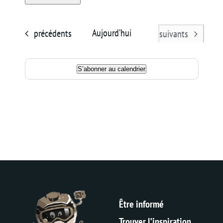
Sélectionnez
Panier
une
Évènements
Aujourd’hui
précédents
Évènements
suivants
date.
S’abonner au calendrier
Être informé
Trouver l’inspiration