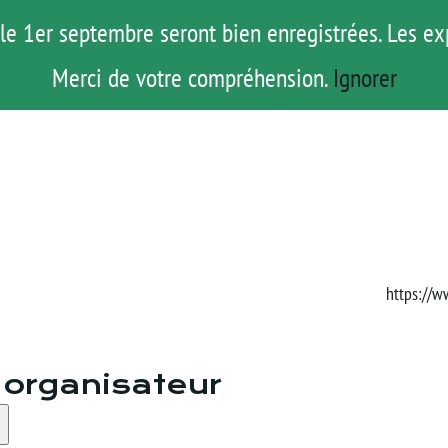
le 1er septembre seront bien enregistrées. Les ex
ROAD TRIP
ACTUS
TESTS
E-S
Merci de votre compréhension.
Ignorer
Site
https://
web
organisateur