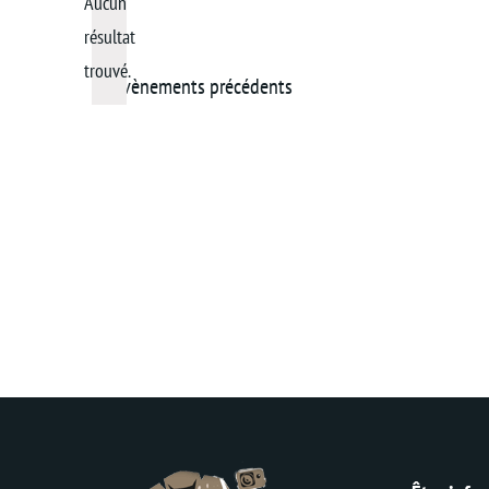
Aucun
Sélection
une
résultat
Notice
date.
trouvé.
Évènements
précédents