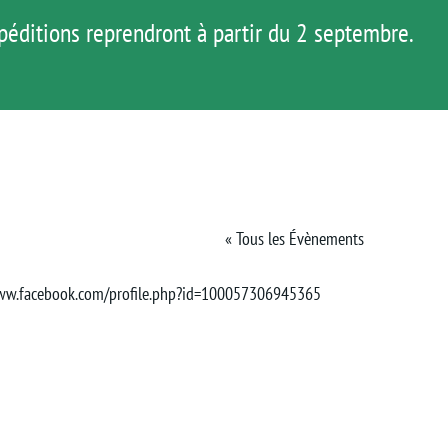
péditions reprendront à partir du 2 septembre.
HOP
AGENDA
MATOS
TUTOS
« Tous les Évènements
www.facebook.com/profile.php?id=100057306945365