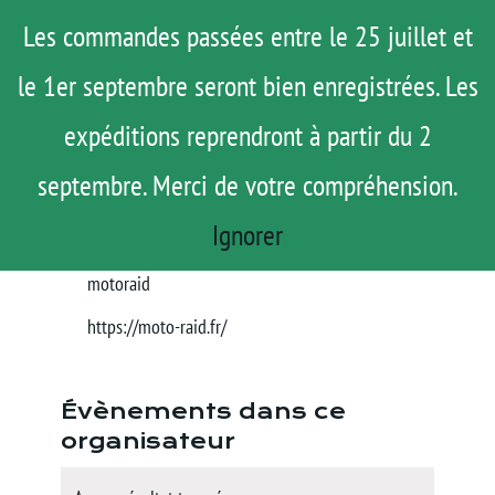
Passer
Menu
Les commandes passées entre le 25 juillet et
au
le 1er septembre seront bien enregistrées. Les
ROAD TRIP
contenu
ACTUS
expéditions reprendront à partir du 2
Moto Raid
TESTS
« Tous les Évènements
septembre. Merci de votre compréhension.
E-SHOP
Ignorer
Téléphone
06-52-17-47-64
AGENDA
Email
motoraid
MATOS
Site
https://moto-raid.fr/
TUTOS
web
Rechercher:
Évènements dans ce
organisateur
Mon Compte