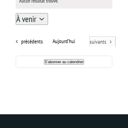
Aucun résultat trouvé.
Notice
Panier
À venir
Sélectionnez
une
Évènements
Aujourd’hui
précédents
Évènements
suivants
date.
S’abonner au calendrier