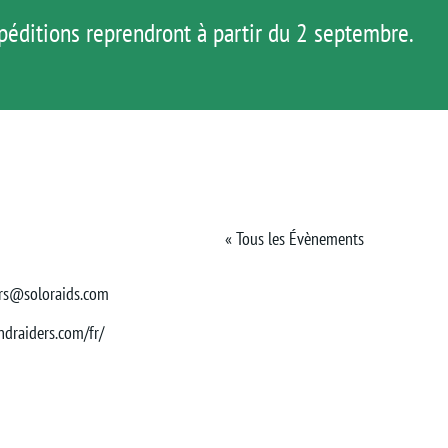
péditions reprendront à partir du 2 septembre.
HOP
AGENDA
MATOS
TUTOS
« Tous les Évènements
rs@soloraids.com
ndraiders.com/fr/