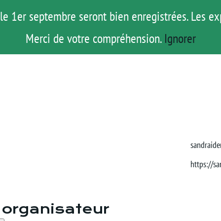
le 1er septembre seront bien enregistrées. Les ex
ROAD TRIP
ACTUS
TESTS
E-S
Merci de votre compréhension.
Ignorer
Email
sandraide
Site
https://sa
web
organisateur