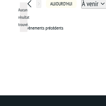
À venir
AUJOURD’HUI
Aucun
Sélection
une
résultat
Notice
date.
trouvé.
Évènements
précédents