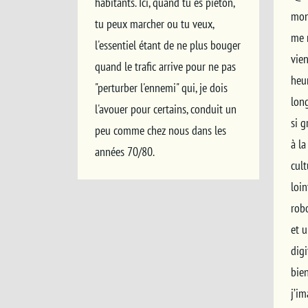
habitants. Ici, quand tu es piéton,
mon
tu peux marcher ou tu veux,
me r
l'essentiel étant de ne plus bouger
vien
quand le trafic arrive pour ne pas
heur
"perturber l'ennemi" qui, je dois
lon
l'avouer pour certains, conduit un
si g
peu comme chez nous dans les
à la
années 70/80.
cul
loin
robo
et 
digi
bien
j’im