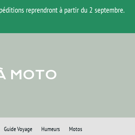
péditions reprendront à partir du 2 septembre.
HOP
AGENDA
MATOS
TUTOS
 À MOTO
Guide Voyage
Humeurs
Motos