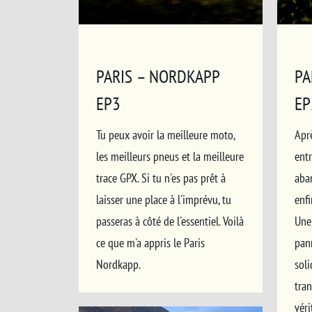
PARIS – NORDKAPP
PA
EP3
EP
Tu peux avoir la meilleure moto,
Apr
les meilleurs pneus et la meilleure
entr
trace GPX. Si tu n'es pas prêt à
aba
laisser une place à l'imprévu, tu
enfi
passeras à côté de l'essentiel. Voilà
Une
ce que m'a appris le Paris
pan
Nordkapp.
soli
tra
véri