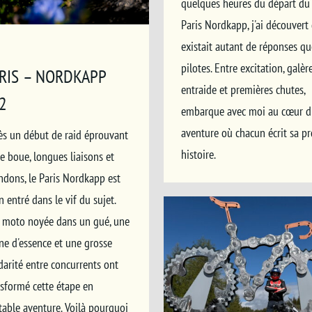
quelques heures du départ du
Paris Nordkapp, j'ai découvert 
existait autant de réponses qu
pilotes. Entre excitation, galère
RIS – NORDKAPP
entraide et premières chutes,
2
embarque avec moi au cœur d
aventure où chacun écrit sa p
ès un début de raid éprouvant
histoire.
e boue, longues liaisons et
ndons, le Paris Nordkapp est
n entré dans le vif du sujet.
 moto noyée dans un gué, une
ne d'essence et une grosse
darité entre concurrents ont
nsformé cette étape en
table aventure. Voilà pourquoi