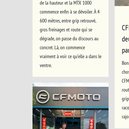
de la hauteur et la MTX 1000
commence enfin à se dévoiler. À 4
600 mètres, entre grip retrouvé,
CF
gros freinages et route qui se
de
dégrade, on passe du discours au
concret. Là, on commence
pa
vraiment à voir ce qu’elle a dans le
Bon
ventre.
cho
CFM
rout
grip
raco
rajo