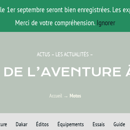
le 1er septembre seront bien enregistrées. Les ex
ROAD TRIP
ACTUS
TESTS
E-S
Merci de votre compréhension.
Ignorer
ACTUS – LES ACTUALITÉS –
 DE L’AVENTURE
Accueil
→
Motos
ture
Dakar
Éditos
Équipements
Essais
Guide