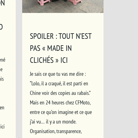
ON
O
SPOILER : TOUT N’EST
PAS « MADE IN
CLICHÉS » ICI
ené
ne
Je sais ce que tu vas me dire :
is
“Lolo, il a craqué, il est parti en
Chine voir des copies au rabais.”
Mais en 24 heures chez CFMoto,
'en
entre ce qu’on imagine et ce que
j’ai vu… il y a un monde.
ici
Organisation, transparence,