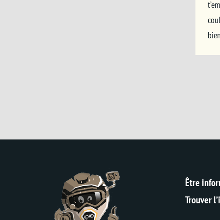
t’e
coul
bien
Être info
Trouver l’