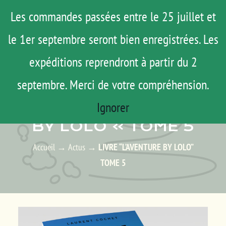
Passer
Menu
Les commandes passées entre le 25 juillet et
au
le 1er septembre seront bien enregistrées. Les
ROAD TRIP
contenu
ACTUS
expéditions reprendront à partir du 2
TESTS
septembre. Merci de votre compréhension.
ACTUS – LES ACTUALITÉS
E-SHOP
Ignorer
LIVRE « L’AVENTURE
AGENDA
BY LOLO » TOME 5
MATOS
Accueil
→
Actus
→
LIVRE “L’AVENTURE BY LOLO”
TUTOS
TOME 5
Rechercher:
Mon Compte