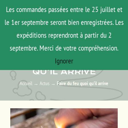
Passer
Menu
Les commandes passées entre le 25 juillet et
au
le 1er septembre seront bien enregistrées. Les
ROAD TRIP
contenu
ACTUS
expéditions reprendront à partir du 2
TESTS
septembre. Merci de votre compréhension.
ACTUS – LES ACTUALITÉS
E-SHOP
Ignorer
FAIRE DU FEU QUOI
AGENDA
QU’IL ARRIVE
MATOS
Accueil
→
Actus
→
Faire du feu quoi qu’il arrive
TUTOS
Rechercher:
Mon Compte