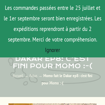
Passer
Menu
Les commandes passées entre le 25 juillet et
au
le 1er septembre seront bien enregistrées. Les
ROAD TRIP
contenu
ACTUS
expéditions reprendront à partir du 2
TESTS
septembre. Merci de votre compréhension.
ACTUS – LES ACTUALITÉS
E-SHOP
Ignorer
MOMO FAIT LE
AGENDA
DAKAR EP8: C’EST
FINI POUR MOMO :-(
MATOS
TUTOS
Accueil
→
Actus
→
Momo fait le Dakar ep8: c’est fini
pour Momo :-(
Rechercher:
Mon Compte