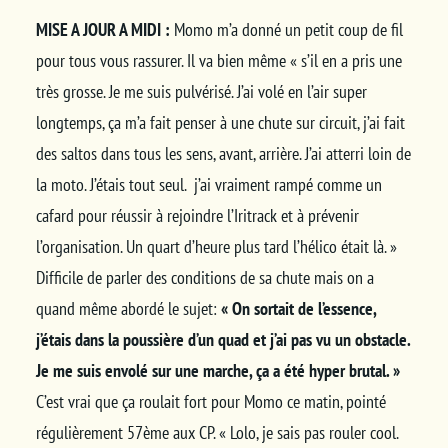
MISE A JOUR A MIDI :
Momo m’a donné un petit coup de fil
pour tous vous rassurer. Il va bien même « s’il en a pris une
très grosse. Je me suis pulvérisé. J’ai volé en l’air super
longtemps, ça m’a fait penser à une chute sur circuit, j’ai fait
des saltos dans tous les sens, avant, arrière. J’ai atterri loin de
la moto. J’étais tout seul. j’ai vraiment rampé comme un
cafard pour réussir à rejoindre l’Iritrack et à prévenir
l’organisation. Un quart d’heure plus tard l’hélico était là. »
Difficile de parler des conditions de sa chute mais on a
quand même abordé le sujet:
« On sortait de l’essence,
j’étais dans la poussière d’un quad et j’ai pas vu un obstacle.
Je me suis envolé sur une marche, ça a été hyper brutal. »
C’est vrai que ça roulait fort pour Momo ce matin, pointé
régulièrement 57ème aux CP. « Lolo, je sais pas rouler cool.