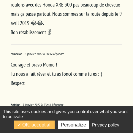
roulons avec des Honda XRE 300 pas beaucoup de cheveux
mais ça passe partout. Nous sommes sur la route depuis le 9
avril 2019 😂😂.
Bon rétablissement ✌️
camariad
6 janvier 2022 à 0h06
-Répondre
Courage et bravo Momo !
Tu nous a fait rêver et tu as foncé comme tu es ;-)
Respect
Antoine
5 janvier 2022 à 23h41
-Répondre
This site uses cookies and gives you control over what you want
Courage momo !! On est avec toi
to activate
Bientôt tu seras sur pied, ça nous ferai bien plaisir un p’tit
OK, accept all
Personalize
Privacy policy