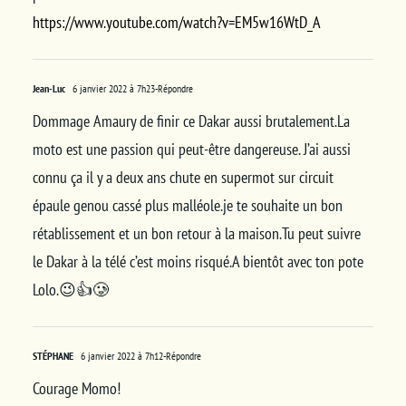
https://www.youtube.com/watch?v=EM5w16WtD_A
Jean-Luc
6 janvier 2022 à 7h23
-Répondre
Dommage Amaury de finir ce Dakar aussi brutalement.La
moto est une passion qui peut-être dangereuse. J’ai aussi
connu ça il y a deux ans chute en supermot sur circuit
épaule genou cassé plus malléole.je te souhaite un bon
rétablissement et un bon retour à la maison.Tu peut suivre
le Dakar à la télé c’est moins risqué.A bientôt avec ton pote
Lolo.😉👍🥲
STÉPHANE
6 janvier 2022 à 7h12
-Répondre
Courage Momo!