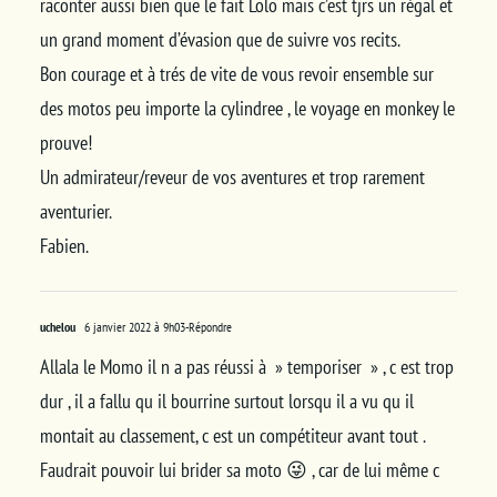
raconter aussi bien que le fait Lolo mais c’est tjrs un régal et
un grand moment d’évasion que de suivre vos recits.
Bon courage et à trés de vite de vous revoir ensemble sur
des motos peu importe la cylindree , le voyage en monkey le
prouve!
Un admirateur/reveur de vos aventures et trop rarement
aventurier.
Fabien.
uchelou
6 janvier 2022 à 9h03
-Répondre
Allala le Momo il n a pas réussi à » temporiser » , c est trop
dur , il a fallu qu il bourrine surtout lorsqu il a vu qu il
montait au classement, c est un compétiteur avant tout .
Faudrait pouvoir lui brider sa moto 😜 , car de lui même c