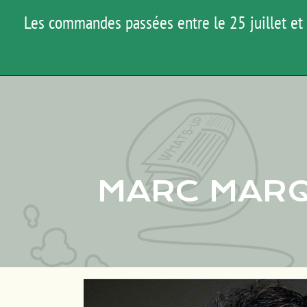
Marquez pourrait être une marguerite: "je t'aime, un peu, beaucoup, passio
Les commandes passées entre le 25 juillet et 
MARC MARQ