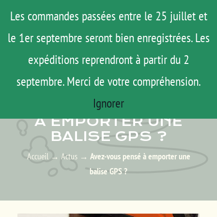
Passer
Menu
Les commandes passées entre le 25 juillet et
au
le 1er septembre seront bien enregistrées. Les
ROAD TRIP
contenu
ACTUS
expéditions reprendront à partir du 2
TESTS
septembre. Merci de votre compréhension.
ACTUS – LES ACTUALITÉS
E-SHOP
Ignorer
AVEZ-VOUS PENSÉ
AGENDA
À EMPORTER UNE
BALISE GPS ?
MATOS
TUTOS
Accueil
→
Actus
→
Avez-vous pensé à emporter une
balise GPS ?
Rechercher:
Mon Compte