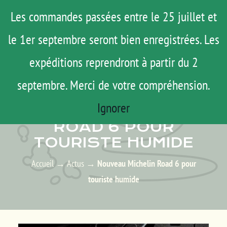
Passer
Menu
Les commandes passées entre le 25 juillet et
au
le 1er septembre seront bien enregistrées. Les
ROAD TRIP
contenu
ACTUS
expéditions reprendront à partir du 2
TESTS
septembre. Merci de votre compréhension.
ACTUS – LES ACTUALITÉS
E-SHOP
Ignorer
NOUVEAU MICHELIN
AGENDA
ROAD 6 POUR
TOURISTE HUMIDE
MATOS
TUTOS
Accueil
→
Actus
→
Nouveau Michelin Road 6 pour
touriste humide
Rechercher:
Mon Compte