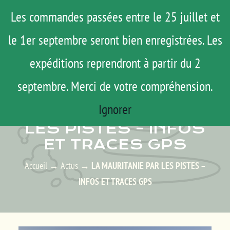
Passer
Menu
Les commandes passées entre le 25 juillet et
au
le 1er septembre seront bien enregistrées. Les
ROAD TRIP
contenu
ACTUS
expéditions reprendront à partir du 2
TESTS
septembre. Merci de votre compréhension.
ACTUS – LES ACTUALITÉS
E-SHOP
Ignorer
LA MAURITANIE PAR
AGENDA
LES PISTES – INFOS
ET TRACES GPS
MATOS
TUTOS
Accueil
→
Actus
→
LA MAURITANIE PAR LES PISTES –
INFOS ET TRACES GPS
Rechercher:
Mon Compte