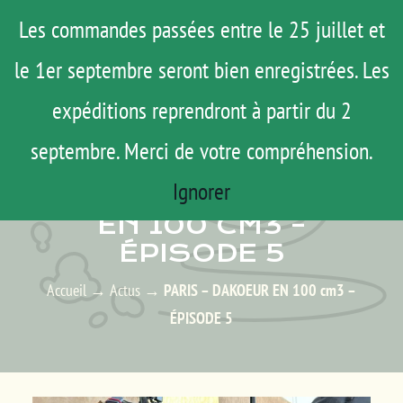
Passer
Menu
Les commandes passées entre le 25 juillet et
au
le 1er septembre seront bien enregistrées. Les
ROAD TRIP
contenu
ACTUS
expéditions reprendront à partir du 2
TESTS
septembre. Merci de votre compréhension.
ACTUS – LES ACTUALITÉS
E-SHOP
Ignorer
PARIS – DAKOEUR
AGENDA
EN 100 CM3 –
ÉPISODE 5
MATOS
TUTOS
Accueil
→
Actus
→
PARIS – DAKOEUR EN 100 cm3 –
ÉPISODE 5
Rechercher:
Mon Compte