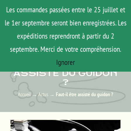
Passer
Menu
Les commandes passées entre le 25 juillet et
au
le 1er septembre seront bien enregistrées. Les
ROAD TRIP
contenu
ACTUS
expéditions reprendront à partir du 2
TESTS
septembre. Merci de votre compréhension.
ACTUS – LES ACTUALITÉS
E-SHOP
Ignorer
FAUT-IL ÊTRE
AGENDA
ASSISTÉ DU GUIDON
?
MATOS
TUTOS
Accueil
→
Actus
→
Faut-il être assisté du guidon ?
Rechercher:
Mon Compte