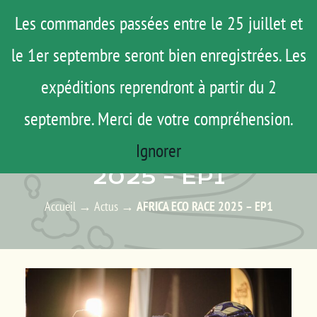
Passer
Menu
Les commandes passées entre le 25 juillet et
au
le 1er septembre seront bien enregistrées. Les
ROAD TRIP
contenu
ACTUS
expéditions reprendront à partir du 2
TESTS
septembre. Merci de votre compréhension.
ACTUS – LES ACTUALITÉS
E-SHOP
Ignorer
AFRICA ECO RACE
AGENDA
2025 – EP1
MATOS
Accueil
→
Actus
→
AFRICA ECO RACE 2025 – EP1
TUTOS
Rechercher:
Mon Compte